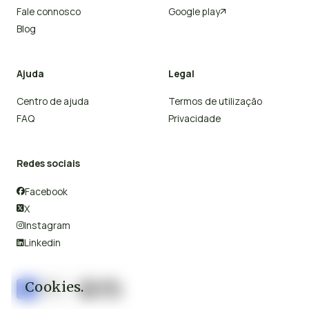
Fale connosco
Google play

Blog
Ajuda
Legal
Centro de ajuda
Termos de utilização
FAQ
Privacidade
Redes sociais
Facebook

X

Instagram

Linkedin

Cookies.