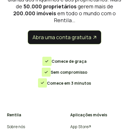
de
50.000 proprietários
gerem mais de
200.000 imóveis
em todo o mundo com o
Rentila…
Abra uma conta gratuita


Comece de graça

Sem compromisso

Comece em 3 minutos

Rentila
Aplicações móveis
Sobre nós
App Store
