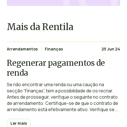
Mais da Rentila
Arrendamentos
Finanças
25 Jun 24
Regenerar pagamentos de
renda
Se não encontrar uma renda ou uma caução na
secção “Finanças”, tem a possibilidade de os recriar.
Antes de prosseguir, verifique o seguinte no contrato
de arrendamento: Certifique-se de que o contrato de
arrendamento está efetivamente ativo. Verifique se o
contrato de arrendamento não chegou ao fim
(verifique a data de fim e certifique-se de
Ler mais