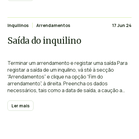
Inquilinos
Arrendamentos
17 Jun 24
Saída do inquilino
Terminar um arrendamento e registar uma saída Para
registar a saída de um inquilino, vá sté à secção
“Arrendamentos” e clique na opção “Fim do
arrendamento”, à direita. Preencha os dados
necessários, tais como a data de saída, a caução a
devolver, o último recibo de renda e a nova morada, e
depois clique em
Ler mais