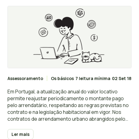
Assessoramento
Os básicos
7 leitura mínima
02 Set 18
Em Portugal, a atualização anual do valor locativo
permite reajustar periodicamente o montante pago
pelo arrendatário, respeitando as regras previstas no
contrato e na legislação habitacional em vigor. Nos
contratos de arrendamento urbano abrangidos pelo
regime atual, esta correção anual pode resultar
diretamente do acordo livre entre as partes ou, na
Ler mais