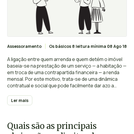
Assessoramento
Os básicos
8 leitura mínima
08 Ago 18
A ligação entre quem arrenda e quem detém o imóvel
baseia-se na prestação de um serviço — a habitação —
em troca de uma contrapartida financeira — a renda
mensal. Por este motivo, trata-se de uma dinâmica
contratual e social que pode facilmente dar azo a
pequenos conflitos de comunicação, o que muitas
vezes desmotiva quem pondera dar o passo de
Ler mais
investir no mercado de arrendamento habitacional
português.
Quais são as principais