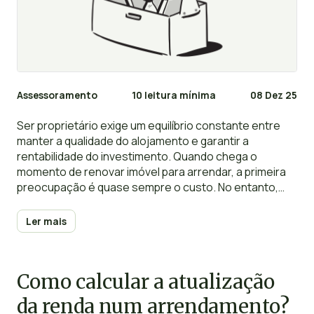
Assessoramento
10 leitura mínima
08 Dez 25
Ser proprietário exige um equilíbrio constante entre
manter a qualidade do alojamento e garantir a
rentabilidade do investimento. Quando chega o
momento de renovar imóvel para arrendar, a primeira
preocupação é quase sempre o custo. No entanto,
uma renovação inteligente não tem de significar
esvaziar a conta bancária. Pelo contrário,
Ler mais
intervenções estratégicas podem aumentar
significativamente o valor do arrendamento e atrair
inquilinos mais fiáveis.
Como calcular a atualização
da renda num arrendamento?