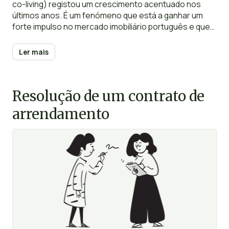
co-living) registou um crescimento acentuado nos
últimos anos. É um fenómeno que está a ganhar um
forte impulso no mercado imobiliário português e que
se estende a diversas faixas etárias e categorias
socioeconómicas.
Ler mais
Resolução de um contrato de
arrendamento