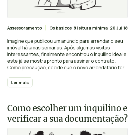
Assessoramento
Os básicos
8 leitura mínima
20 Jul 18
Imagine que publicou um anúncio para arrendar o seu
imóvel há umas semanas. Após algumas visitas
interessantes, finalmente encontrou o inquilino ideal e
este já se mostra pronto para assinar o contrato.
Como precaução, decide que o novo arrendatário terá
de efetuar o pagamento da caução para salvaguardar
eventuais danos ou incumprimentos futuros.
Ler mais
Como escolher um inquilino e
verificar a sua documentação?