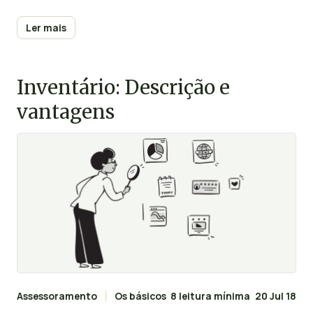
renda e dos encargos. Conheça, de seguida, as
principais obrigações e direitos do inquilino.
Ler mais
Inventário: Descrição e
vantagens
Assessoramento
Os básicos
8 leitura mínima
20 Jul 18