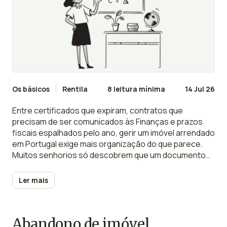
Os básicos
Rentila
8 leitura mínima
14 Jul 26
Entre certificados que expiram, contratos que
precisam de ser comunicados às Finanças e prazos
fiscais espalhados pelo ano, gerir um imóvel arrendado
em Portugal exige mais organização do que parece.
Muitos senhorios só descobrem que um documento
caducou quando já é tarde — e um calendário de
obrigações do senhorio bem estruturado é, muitas
Ler mais
vezes, a diferença entre evitar uma coima e ser
apanhado de surpresa.
Abandono de imóvel