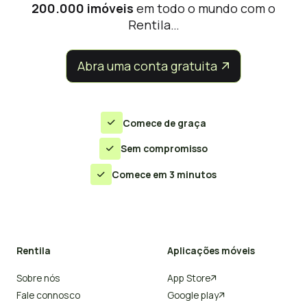
200.000 imóveis
em todo o mundo com o
Rentila…
Abra uma conta gratuita


Comece de graça

Sem compromisso

Comece em 3 minutos

Rentila
Aplicações móveis
Sobre nós
App Store

Fale connosco
Google play
