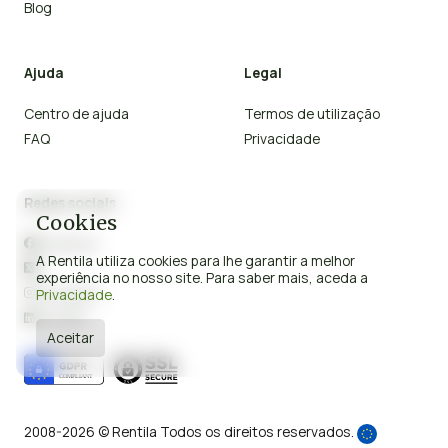
Blog
Ajuda
Legal
Centro de ajuda
Termos de utilização
FAQ
Privacidade
Redes sociais
Cookies
Facebook

A Rentila utiliza cookies para lhe garantir a melhor
X

experiência no nosso site. Para saber mais, aceda a
Instagram
Privacidade
.

Linkedin

Aceitar
2008-2026 © Rentila Todos os direitos reservados.