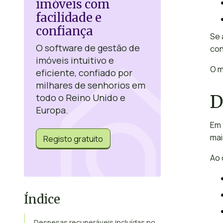
imóveis com
facilidade e
confiança
Se 
O software de gestão de
con
imóveis intuitivo e
O m
eficiente, confiado por
milhares de senhorios em
D
todo o Reino Unido e
Europa.
Em 
mai
Registo gratuito
Ao 
Índice
Despesas recuperáveis incluídas no