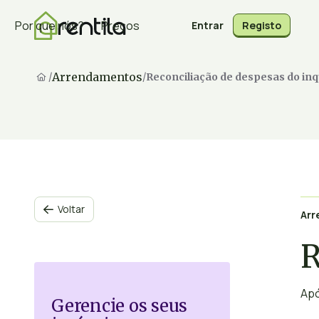
Por que nós?
Preços
Entrar
Registo
Arrendamentos
/
/
Reconciliação de despesas do inq
Voltar

Ar
R
Apó
Gerencie os seus