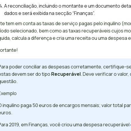
A reconciliação, incluindo o montante e um documento det
dados e será exibida na secção “Finanças”.
ite tem em conta as taxas de serviço pagas pelo inquilino (m
íodo selecionado, bem como as taxas recuperáveis cujos mon
uida, calcula a diferença e cria uma receita ou uma despesa 
ortante!
Para poder conciliar as despesas corretamente, certifique-
estas devem ser do tipo
Recuperável
. Deve verificar o valo
questão.
Exemplo
O inquilino paga 50 euros de encargos mensais; valor total p
euros.
Para 2019, em Finanças, você criou uma despesa recuperável 