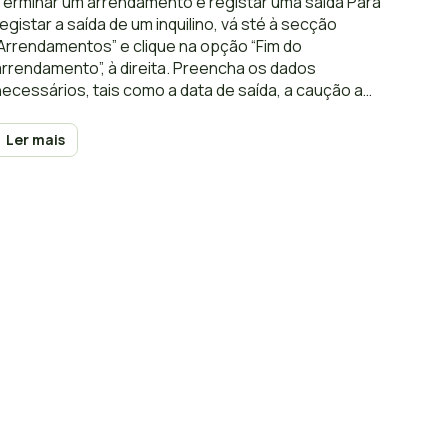
Terminar um arrendamento e registar uma saída Para
registar a saída de um inquilino, vá sté à secção
“Arrendamentos” e clique na opção “Fim do
arrendamento”, à direita. Preencha os dados
necessários, tais como a data de saída, a caução a
devolver, o último recibo de renda e a nova morada, e
depois clique em
Ler mais