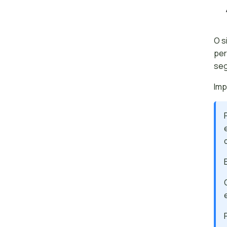
O s
per
seg
Imp