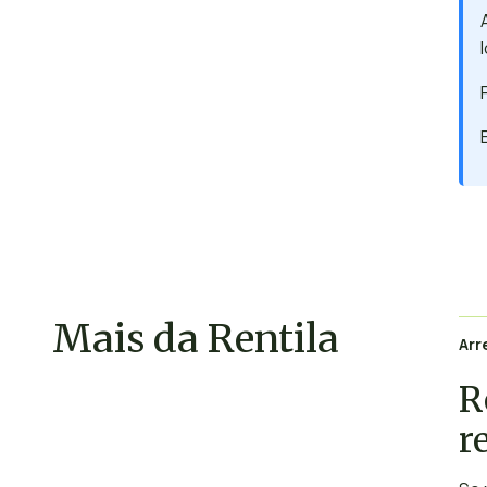
Mais da Rentila
Ar
R
r