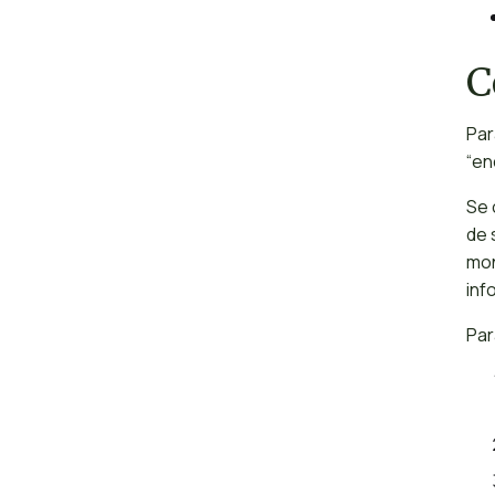
C
Par
“en
Se 
de 
mon
inf
Par