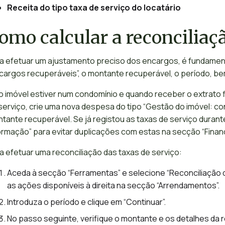
Receita do tipo taxa de serviço do locatário
omo calcular a reconciliaçã
a efetuar um ajustamento preciso dos encargos, é fundament
cargos recuperáveis”, o montante recuperável, o período, b
o imóvel estiver num condomínio e quando receber o extrato f
serviço, crie uma nova despesa do tipo “Gestão do imóvel: con
tante recuperável. Se já registou as taxas de serviço durant
ormação” para evitar duplicações com estas na secção “Finan
a efetuar uma reconciliação das taxas de serviço:
Aceda à secção “Ferramentas” e selecione “Reconciliação d
as ações disponíveis à direita na secção “Arrendamentos”.
Introduza o período e clique em “Continuar”.
No passo seguinte, verifique o montante e os detalhes da r