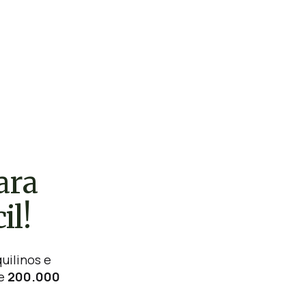
ara
il!
quilinos e
de
200.000