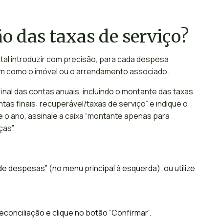
o das taxas de serviço?
al introduzir com precisão, para cada despesa
em como o imóvel ou o arrendamento associado.
inal das contas anuais, incluindo o montante das taxas
tas finais: recuperável/taxas de serviço” e indique o
e o ano, assinale a caixa “montante apenas para
ças”.
e despesas” (no menu principal à esquerda), ou utilize
econciliação e clique no botão “Confirmar”.