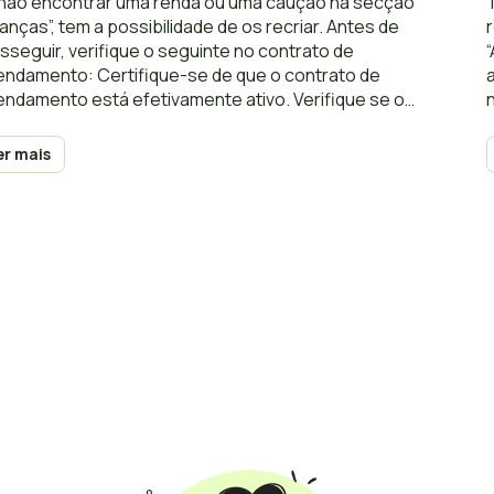
não encontrar uma renda ou uma caução na secção
nanças”, tem a possibilidade de os recriar. Antes de
sseguir, verifique o seguinte no contrato de
endamento: Certifique-se de que o contrato de
endamento está efetivamente ativo. Verifique se o
trato de arrendamento não chegou ao fim
rifique a data de fim e certifique-se de
er mais