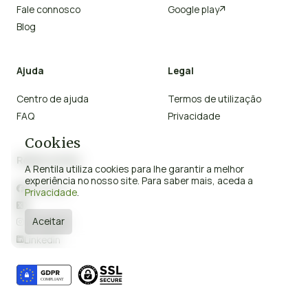
Fale connosco
Google play

Blog
Ajuda
Legal
Centro de ajuda
Termos de utilização
FAQ
Privacidade
Cookies
Redes sociais
A Rentila utiliza cookies para lhe garantir a melhor
experiência no nosso site. Para saber mais, aceda a
Facebook

Privacidade
.
X

Aceitar
Instagram

Linkedin
