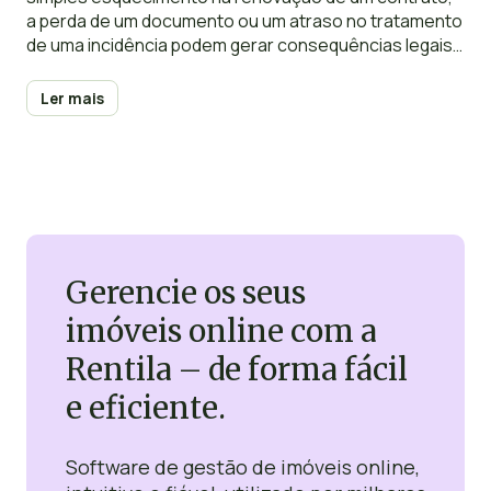
a perda de um documento ou um atraso no tratamento
de uma incidência podem gerar consequências legais,
económicas ou de reputação. A boa notícia é que
existem soluções concebidas especificamente para
Ler mais
proprietários e investidores como você, que desejam
manter o controlo total sem recorrer
necessariamente a uma agência externa.
Gerencie os seus
imóveis online com a
Rentila – de forma fácil
e eficiente.
Software de gestão de imóveis online,