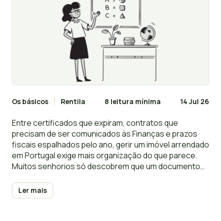
Os básicos
Rentila
8 leitura mínima
14 Jul 26
Entre certificados que expiram, contratos que
precisam de ser comunicados às Finanças e prazos
fiscais espalhados pelo ano, gerir um imóvel arrendado
em Portugal exige mais organização do que parece.
Muitos senhorios só descobrem que um documento
caducou quando já é tarde — e um calendário de
obrigações do senhorio bem estruturado é, muitas
Ler mais
vezes, a diferença entre evitar uma coima e ser
apanhado de surpresa.