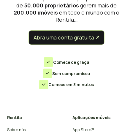
de
50.000 proprietários
gerem mais de
200.000 imóveis
em todo o mundo com o
Rentila…
Abra uma conta gratuita


Comece de graça

Sem compromisso

Comece em 3 minutos

Rentila
Aplicações móveis
Sobre nós
App Store
